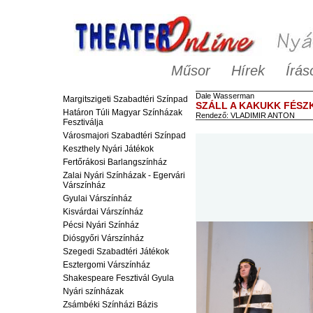
Műsor
Hírek
Írás
Dale
Wasserman
Margitszigeti Szabadtéri Színpad
SZÁLL A KAKUKK FÉSZ
Határon Túli Magyar Színházak
Rendező:
VLADIMIR ANTON
Fesztiválja
Városmajori Szabadtéri Színpad
Keszthely Nyári Játékok
Fertőrákosi Barlangszínház
Zalai Nyári Színházak - Egervári
Várszínház
Gyulai Várszínház
Kisvárdai Várszínház
Pécsi Nyári Színház
Diósgyőri Várszínház
Szegedi Szabadtéri Játékok
Esztergomi Várszínház
Shakespeare Fesztivál Gyula
Nyári színházak
Zsámbéki Színházi Bázis