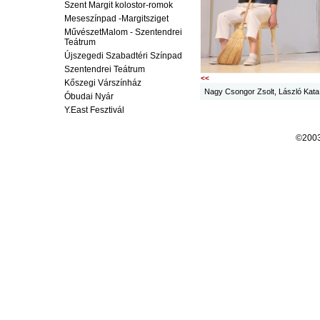
Szent Margit kolostor-romok
Meseszínpad -Margitsziget
MűvészetMalom - Szentendrei
Teátrum
Újszegedi Szabadtéri Színpad
Szentendrei Teátrum
<<
Kőszegi Várszínház
Nagy Csongor Zsolt, László Kata
Óbudai Nyár
Y.East Fesztivál
©200