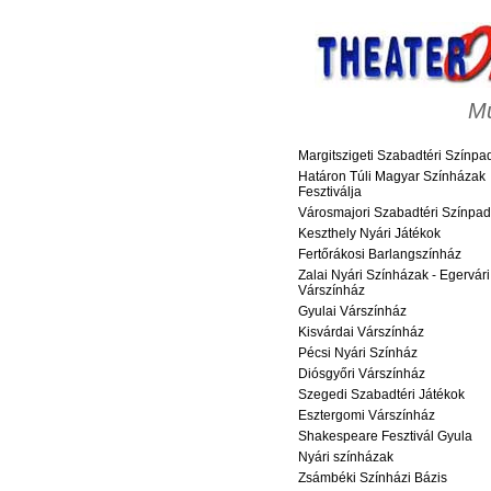
M
Margitszigeti Szabadtéri Színpa
Határon Túli Magyar Színházak
Fesztiválja
Városmajori Szabadtéri Színpad
Keszthely Nyári Játékok
Fertőrákosi Barlangszínház
Zalai Nyári Színházak - Egervári
Várszínház
Gyulai Várszínház
Kisvárdai Várszínház
Pécsi Nyári Színház
Diósgyőri Várszínház
Szegedi Szabadtéri Játékok
Esztergomi Várszínház
Shakespeare Fesztivál Gyula
Nyári színházak
Zsámbéki Színházi Bázis