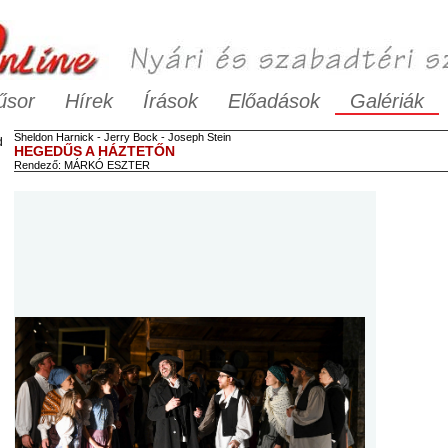
űsor
Hírek
Írások
Előadások
Galériák
Sheldon
Harnick
-
Jerry
Bock
-
Joseph
Stein
d
HEGEDŰS A HÁZTETŐN
Rendező:
MÁRKÓ ESZTER