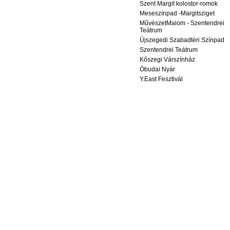
Szent Margit kolostor-romok
Meseszínpad -Margitsziget
MűvészetMalom - Szentendrei
Teátrum
Újszegedi Szabadtéri Színpad
Szentendrei Teátrum
Kőszegi Várszínház
Óbudai Nyár
Y.East Fesztivál