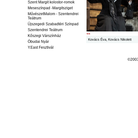
Szent Margit kolostor-romok
Meseszínpad -Margitsziget
MűvészetMalom - Szentendrei
Teátrum
Újszegedi Szabadtéri Színpad
Szentendrei Teátrum
<<
Kőszegi Várszínház
Kovács Éva, Kovács Nikolett
Óbudai Nyár
Y.East Fesztivál
©200