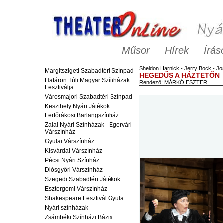
Műsor
Hírek
Írás
Sheldon
Harnick
-
Jerry
Bock
-
Jo
Margitszigeti Szabadtéri Színpad
HEGEDŰS A HÁZTETŐN
Határon Túli Magyar Színházak
Rendező:
MÁRKÓ ESZTER
Fesztiválja
Városmajori Szabadtéri Színpad
Keszthely Nyári Játékok
Fertőrákosi Barlangszínház
Zalai Nyári Színházak - Egervári
Várszínház
Gyulai Várszínház
Kisvárdai Várszínház
Pécsi Nyári Színház
Diósgyőri Várszínház
Szegedi Szabadtéri Játékok
Esztergomi Várszínház
Shakespeare Fesztivál Gyula
Nyári színházak
Zsámbéki Színházi Bázis