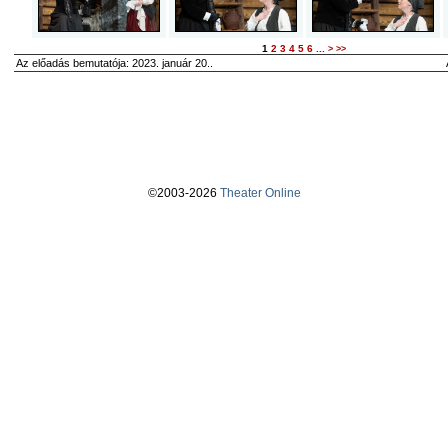
1
2
3
4
5
6
...
>
>>
Az előadás bemutatója: 2023. január 20..
©2003-2026
Theater Online