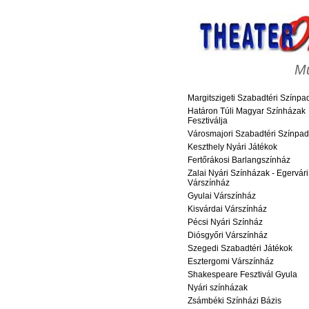
M
Margitszigeti Szabadtéri Színpa
Határon Túli Magyar Színházak
Fesztiválja
Városmajori Szabadtéri Színpad
Keszthely Nyári Játékok
Fertőrákosi Barlangszínház
Zalai Nyári Színházak - Egervári
Várszínház
Gyulai Várszínház
Kisvárdai Várszínház
Pécsi Nyári Színház
Diósgyőri Várszínház
Szegedi Szabadtéri Játékok
Esztergomi Várszínház
Shakespeare Fesztivál Gyula
Nyári színházak
Zsámbéki Színházi Bázis