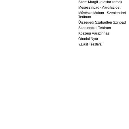
Szent Margit kolostor-romok
Meseszínpad -Margitsziget
MűvészetMalom - Szentendrei
Teátrum
Újszegedi Szabadtéri Színpad
Szentendrei Teátrum
Kőszegi Várszínház
Óbudai Nyár
Y.East Fesztivál