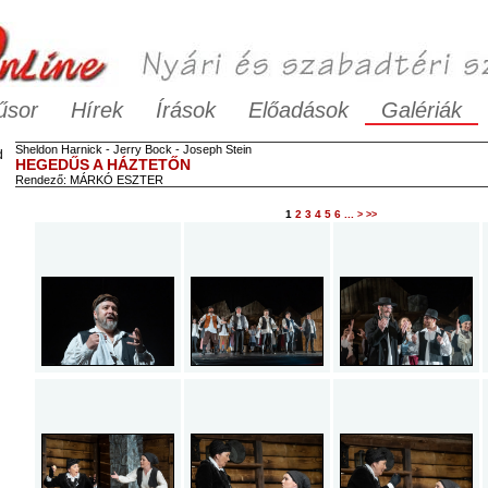
űsor
Hírek
Írások
Előadások
Galériák
Sheldon
Harnick
-
Jerry
Bock
-
Joseph
Stein
d
HEGEDŰS A HÁZTETŐN
Rendező:
MÁRKÓ ESZTER
1
2
3
4
5
6
...
>
>>