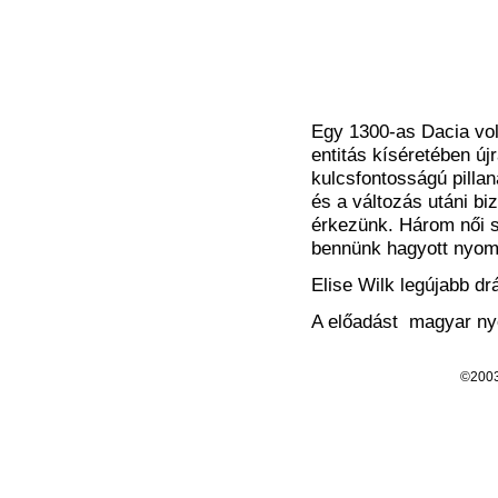
Egy 1300-as Dacia vol
entitás kíséretében új
kulcsfontosságú pilla
és a változás utáni bi
érkezünk. Három női s
bennünk hagyott nyom
Elise Wilk legújabb d
A előadást magyar nyel
©200