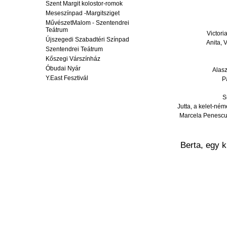
Szent Margit kolostor-romok
Meseszínpad -Margitsziget
MűvészetMalom - Szentendrei
Teátrum
Victori
Újszegedi Szabadtéri Színpad
Anita
, 
Szentendrei Teátrum
Kőszegi Várszínház
Óbudai Nyár
Alas
Y.East Fesztivál
P
S
Jutta
, a kelet-ném
Marcela Penesc
Berta, egy 