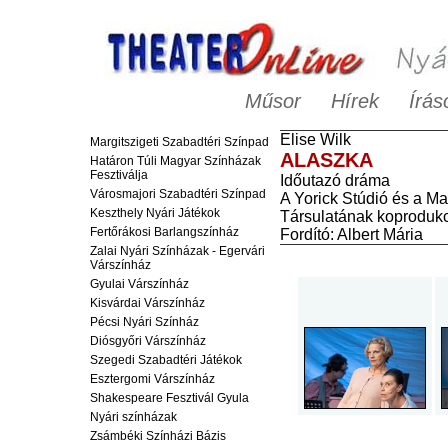
Műsor
Hírek
Írás
Elise
Wilk
Margitszigeti Szabadtéri Színpad
ALASZKA
Határon Túli Magyar Színházak
Fesztiválja
Időutazó dráma
Városmajori Szabadtéri Színpad
A Yorick Stúdió és a M
Keszthely Nyári Játékok
Társulatának koprodukc
Fertőrákosi Barlangszínház
Fordító: Albert Mária
Zalai Nyári Színházak - Egervári
Várszínház
Gyulai Várszínház
Kisvárdai Várszínház
Pécsi Nyári Színház
Diósgyőri Várszínház
Szegedi Szabadtéri Játékok
Esztergomi Várszínház
Shakespeare Fesztivál Gyula
Nyári színházak
Zsámbéki Színházi Bázis