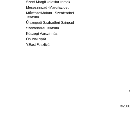
Szent Margit kolostor-romok
Meseszínpad -Margitsziget
MűvészetMalom - Szentendrei
Teátrum
Újszegedi Szabadtéri Színpad
Szentendrei Teátrum
Kőszegi Várszínház
Óbudai Nyár
Y.East Fesztivál
©200