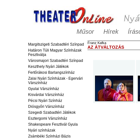
Műsor
Hírek
Írás
Franz
Kafka
Margitszigeti Szabadtéri Színpad
AZ ÁTVÁLTOZÁS
Határon Túli Magyar Színházak
Fesztiválja
Városmajori Szabadtéri Színpad
Keszthely Nyári Játékok
Fertőrákosi Barlangszínház
Zalai Nyári Színházak - Egervári
Várszínház
Gyulai Várszínház
Kisvárdai Várszínház
Pécsi Nyári Színház
Diósgyőri Várszínház
Szegedi Szabadtéri Játékok
Esztergomi Várszínház
Shakespeare Fesztivál Gyula
Nyári színházak
Zsámbéki Színházi Bázis