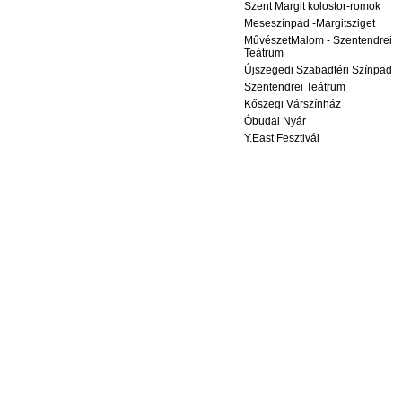
Szent Margit kolostor-romok
Meseszínpad -Margitsziget
MűvészetMalom - Szentendrei
Teátrum
Újszegedi Szabadtéri Színpad
Szentendrei Teátrum
Kőszegi Várszínház
Óbudai Nyár
Y.East Fesztivál