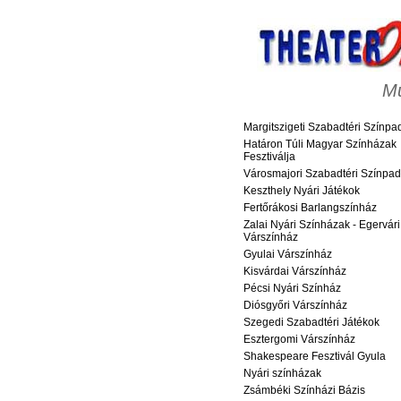
M
Margitszigeti Szabadtéri Színpa
Határon Túli Magyar Színházak
Fesztiválja
Városmajori Szabadtéri Színpad
Keszthely Nyári Játékok
Fertőrákosi Barlangszínház
Zalai Nyári Színházak - Egervári
Várszínház
Gyulai Várszínház
Kisvárdai Várszínház
Pécsi Nyári Színház
Diósgyőri Várszínház
Szegedi Szabadtéri Játékok
Esztergomi Várszínház
Shakespeare Fesztivál Gyula
Nyári színházak
Zsámbéki Színházi Bázis