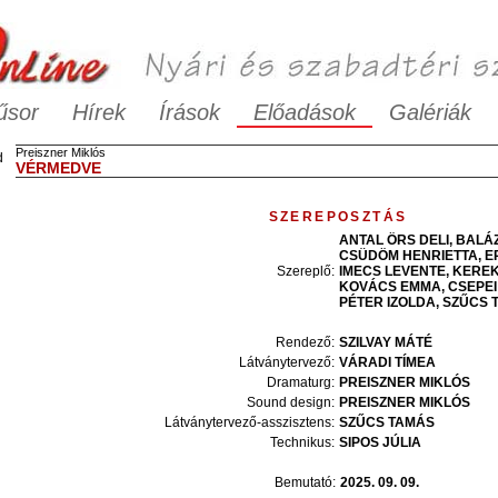
űsor
Hírek
Írások
Előadások
Galériák
Preiszner
Miklós
d
VÉRMEDVE
SZEREPOSZTÁS
ANTAL
ÖRS DELI
BALÁ
CSÜDÖM
HENRIETTA
E
Szereplő
:
IMECS
LEVENTE
KERE
KOVÁCS
EMMA
CSEPEI
PÉTER
IZOLDA
SZŰCS
Rendező:
SZILVAY
MÁTÉ
Látványtervező:
VÁRADI
TÍMEA
Dramaturg:
PREISZNER
MIKLÓS
Sound design:
PREISZNER
MIKLÓS
Látványtervező-asszisztens:
SZŰCS
TAMÁS
Technikus:
SIPOS
JÚLIA
Bemutató:
2025. 09. 09.