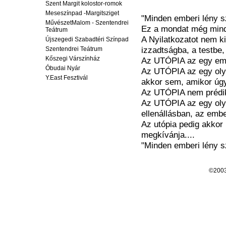
Szent Margit kolostor-romok
Meseszínpad -Margitsziget
"Minden emberi lény s
MűvészetMalom - Szentendrei
Ez a mondat még mindig
Teátrum
A Nyilatkozatot nem k
Újszegedi Szabadtéri Színpad
izzadtságba, a testbe,
Szentendrei Teátrum
Kőszegi Várszínház
Az UTÓPIA az egy eml
Óbudai Nyár
Az UTÓPIA az egy olyan
Y.East Fesztivál
akkor sem, amikor úgy
Az UTÓPIA nem prédiká
Az UTÓPIA az egy oly
ellenállásban, az emb
Az utópia pedig akkor
megkívánja....
"Minden emberi lény s
©200