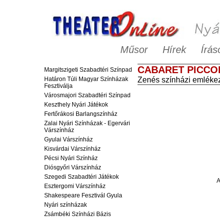
Műsor
Hírek
Írás
CABARET PICCO
Margitszigeti Szabadtéri Színpad
Határon Túli Magyar Színházak
Zenés színházi emlékez
Fesztiválja
Városmajori Szabadtéri Színpad
Keszthely Nyári Játékok
Fertőrákosi Barlangszínház
Zalai Nyári Színházak - Egervári
Várszínház
Gyulai Várszínház
Kisvárdai Várszínház
Pécsi Nyári Színház
Diósgyőri Várszínház
Szegedi Szabadtéri Játékok
A
Esztergomi Várszínház
Shakespeare Fesztivál Gyula
Nyári színházak
Zsámbéki Színházi Bázis