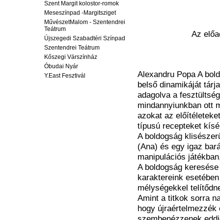
Szent Margit kolostor-romok
Meseszínpad -Margitsziget
MűvészetMalom - Szentendrei
Teátrum
Az előa
Újszegedi Szabadtéri Színpad
Szentendrei Teátrum
Kőszegi Várszínház
Óbudai Nyár
Alexandru Popa A bold
Y.East Fesztivál
belső dinamikáját tárj
adagolva a fesztültség
mindannyiunkban ott mo
azokat az előítéleteke
típusú recepteket kísé
A boldogság klisészerű
(Ana) és egy igaz bará
manipulációs játékban,
A boldogság keresése 
karaktereink esetében
mélységekkel telítődn
Amint a titkok sorra n
hogy újraértelmezzék
szembenézzenek eddigi