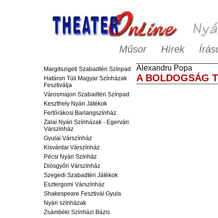
Műsor
Hírek
Írás
Alexandru
Popa
Margitszigeti Szabadtéri Színpad
A BOLDOGSÁG T
Határon Túli Magyar Színházak
Fesztiválja
Városmajori Szabadtéri Színpad
Keszthely Nyári Játékok
Fertőrákosi Barlangszínház
Zalai Nyári Színházak - Egervári
Várszínház
Gyulai Várszínház
Kisvárdai Várszínház
Pécsi Nyári Színház
Diósgyőri Várszínház
Szegedi Szabadtéri Játékok
Esztergomi Várszínház
Shakespeare Fesztivál Gyula
Nyári színházak
Zsámbéki Színházi Bázis