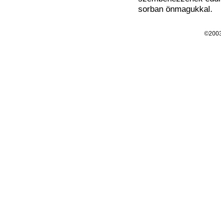
sorban önmagukkal.
©200