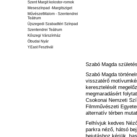
Szent Margit kolostor-romok
Meseszínpad -Margitsziget
MűvészetMalom - Szentendrei
Teátrum
Újszegedi Szabadtéri Színpad
Szentendrei Teátrum
Kőszegi Várszínház
Óbudai Nyár
Y.East Fesztivál
Szabó Magda születésn
Szabó Magda történel
visszatérő motívumkén
keresztelését megelőz
megmaradásért folytato
Csokonai Nemzeti Szính
Filmművészeti Egyete
alternatív térben muta
Felhívjuk kedves Néző
parkra néző, hátsó bej
bejutáshoz kérjük, has