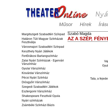
Műsor
Hírek
Írás
Szabó
Magda
Margitszigeti Szabadtéri Színpad
AZ A SZÉP, FÉNY
Határon Túli Magyar Színházak
Fesztiválja
Városmajori Szabadtéri Színpad
Keszthely Nyári Játékok
Fertőrákosi Barlangszínház
Zalai Nyári Színházak - Egervári
Va
Várszínház
Gyu
Gyulai Várszínház
Kisvárdai Várszínház
Pécsi Nyári Színház
Tata
, a fejed
Diósgyőri Várszínház
Szegedi Szabadtéri Játékok
Esztergomi Várszínház
Shakespeare Fesztivál Gyula
Nyári színházak
Zsámbéki Színházi Bázis