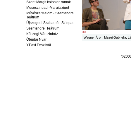
Szent Margit kolostor-romok
Meseszínpad -Margitsziget
MűvészetMalom - Szentendrei
Teátrum
Újszegedi Szabadtéri Színpad
Szentendrei Teátrum
<<
Kőszegi Várszínház
Wagner Áron, Mezei Gabriella, L
Óbudai Nyár
Y.East Fesztivál
©200