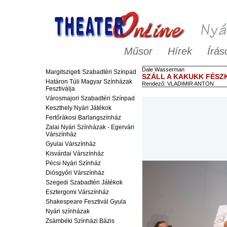
Műsor
Hírek
Írás
Dale
Wasserman
Margitszigeti Szabadtéri Színpad
SZÁLL A KAKUKK FÉSZ
Határon Túli Magyar Színházak
Rendező:
VLADIMIR ANTON
Fesztiválja
Városmajori Szabadtéri Színpad
Keszthely Nyári Játékok
Fertőrákosi Barlangszínház
Zalai Nyári Színházak - Egervári
Várszínház
Gyulai Várszínház
Kisvárdai Várszínház
Pécsi Nyári Színház
Diósgyőri Várszínház
Szegedi Szabadtéri Játékok
Esztergomi Várszínház
Shakespeare Fesztivál Gyula
Nyári színházak
Zsámbéki Színházi Bázis