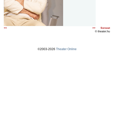
<<
>>
Sorozat
© theater.hu
©2003-2026
Theater Online