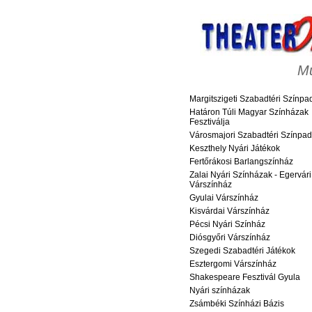
M
Margitszigeti Szabadtéri Színpa
Határon Túli Magyar Színházak
Fesztiválja
Városmajori Szabadtéri Színpad
Keszthely Nyári Játékok
Fertőrákosi Barlangszínház
Zalai Nyári Színházak - Egervári
Várszínház
Gyulai Várszínház
Kisvárdai Várszínház
Pécsi Nyári Színház
Diósgyőri Várszínház
Szegedi Szabadtéri Játékok
Esztergomi Várszínház
Shakespeare Fesztivál Gyula
Nyári színházak
Zsámbéki Színházi Bázis