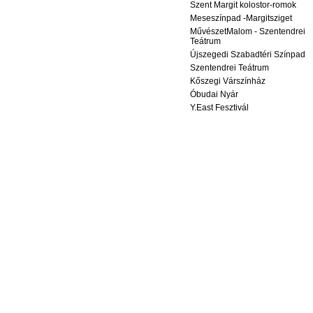
Szent Margit kolostor-romok
Meseszínpad -Margitsziget
MűvészetMalom - Szentendrei
Teátrum
Újszegedi Szabadtéri Színpad
Szentendrei Teátrum
Kőszegi Várszínház
Óbudai Nyár
Y.East Fesztivál