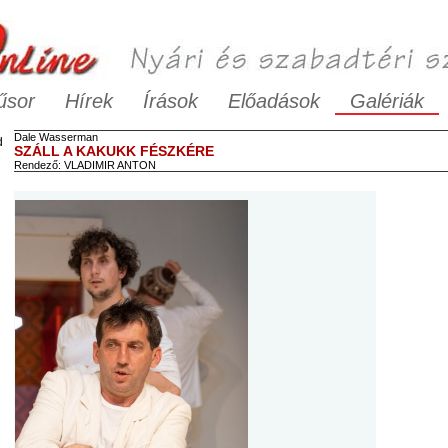
űsor
Hírek
Írások
Előadások
Galériák
Dale
Wasserman
d
SZÁLL A KAKUKK FÉSZKÉRE
Rendező:
VLADIMIR ANTON