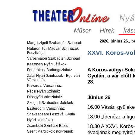
Műsor
Hírek
Írás
2026. június 26., pé
Margitszigeti Szabadtéri Színpad
Határon Túli Magyar Színházak
XXVI. Körös-vö
Fesztiválja
Városmajori Szabadtéri Színpad
Keszthely Nyári Játékok
A Körös-völgyi Sok
Fertőrákosi Barlangszínház
Gyulán, a vár előtt 
Zalai Nyári Színházak - Egervári
Várszínház
28.
Kisvárdai Várszínház
Pécsi Nyári Színház
Június 26
Diósgyőri Várszínház
Szegedi Szabadtéri Játékok
16.00 Vásár, gyüleke
Esztergomi Várszínház
Shakespeare Fesztivál Gyula
18.00 „Idenézz a figu
Nyári színházak
Zsámbéki Színházi Bázis
18.30 A XXVI. Körös
Szent Margit kolostor-romok
évadjának megnyitój