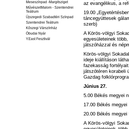
Meseszínpad -Margitsziget
az evangélikus, a re
MűvészetMalom - Szentendrei
Teátrum
19.00 „Egyetértésbe
Újszegedi Szabadtéri Színpad
táncegyüttesek gálam
Szentendrei Teátrum
szerb)
Kőszegi Várszínház
A Körös-völgyi Sokad
Óbudai Nyár
egyesületeinek több,
Y.East Fesztivál
játszóházzal és népm
Körös-völgyi Sokad
ideje kiállításon lát
fazekasság fortélyai
játszótéren korabeli 
Gazdag folklórprogra
Június 27.
5.00 Békés megyei n
17.00 Békés megyei 
20.00 Békés megyei 
A Körös-völgyi Sokad
egyesületeinek több