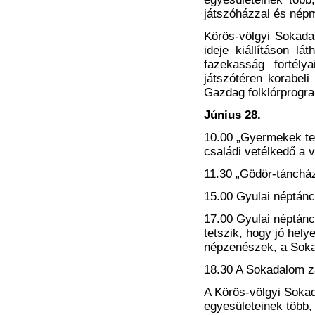
játszóházzal és népm
Körös-völgyi Sokad
ideje kiállításon l
fazekasság fortély
játszótéren korabeli
Gazdag folklórprogra
Június 28.
10.00 „Gyermekek te
családi vetélkedő a vá
11.30 „Gödör-tánchá
15.00 Gyulai néptánc
17.00 Gyulai néptánc
tetszik, hogy jó he
népzenészek, a Soka
18.30 A Sokadalom z
A Körös-völgyi Sokad
egyesületeinek több,