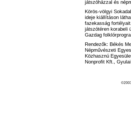
játszóházzal és népm
Körös-völgyi Sokad
ideje kiállításon lát
fazekasság fortélyai
játszótéren korabeli 
Gazdag folklórprogra
Rendezők: Békés Me
Népművészeti Egyes
Közhasznú Egyesület
Nonprofit Kft., Gyula
©200