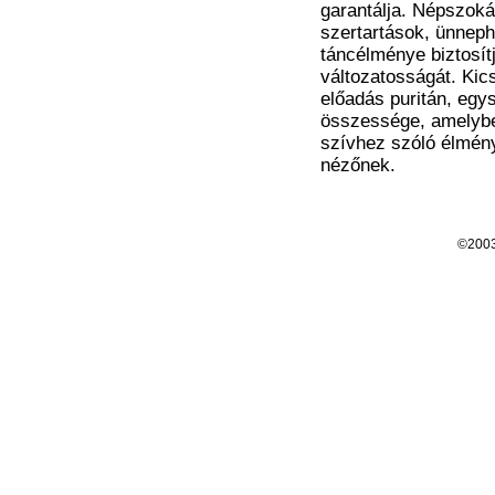
garantálja. Népszokás
szertartások, ünneph
táncélménye biztosít
változatosságát. Kic
előadás puritán, egys
összessége, amelybe
szívhez szóló élmény
nézőnek.
©200