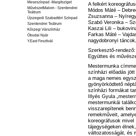
Meseszínpad -Margitsziget
A felkért koreográfus
MűvészetMalom - Szentendrei
Módos Máté – Debrec
Teátrum
Zsuzsanna – Nyíregy
Újszegedi Szabadtéri Színpad
Szabó Veronika – Sz
Szentendrei Teátrum
Kaszai Lili – bukovi
Kőszegi Várszínház
Farkas Máté – Vajdas
Óbudai Nyár
nagydobronyi táncok,
Y.East Fesztivál
Szerkesztő-rendező: 
Együttes és művészet
Mestermunka címmel a
színházi előadás jöt
a maga nemes egysze
gyönyörködtető népt
színházi formákat ta
Illyés Gyula „mester
mestermunkái találk
visszarepítenek bennü
remekműveit, amelye
koreográfusok mivel
tájegységeken élnek,
változatosságát, és 