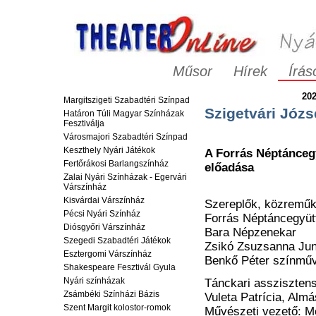
Műsor
Hírek
Írás
202
Margitszigeti Szabadtéri Színpad
Szigetvári Józ
Határon Túli Magyar Színházak
Fesztiválja
Városmajori Szabadtéri Színpad
Keszthely Nyári Játékok
A Forrás Néptánceg
Fertőrákosi Barlangszínház
előadása
Zalai Nyári Színházak - Egervári
Várszínház
Kisvárdai Várszínház
Szereplők, közremű
Pécsi Nyári Színház
Forrás Néptáncegyüt
Diósgyőri Várszínház
Bara Népzenekar
Szegedi Szabadtéri Játékok
Zsikó Zsuzsanna Jun
Esztergomi Várszínház
Benkő Péter színmű
Shakespeare Fesztivál Gyula
Nyári színházak
Tánckari assziszten
Zsámbéki Színházi Bázis
Vuleta Patrícia, Alm
Szent Margit kolostor-romok
Művészeti vezető: 