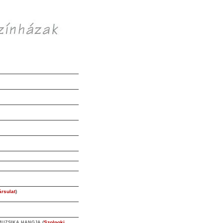
rsulat
)
(
Szolnoki
MUZSIKA HANGJA