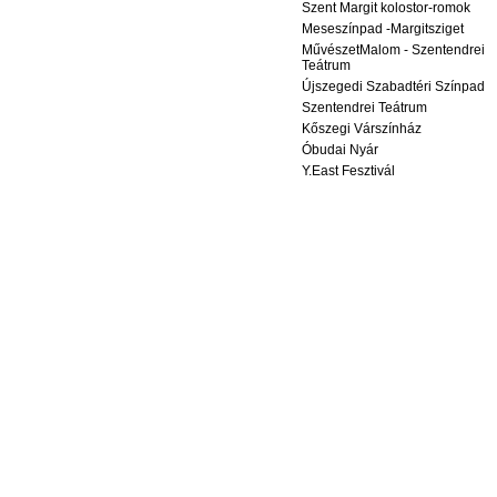
Szent Margit kolostor-romok
Meseszínpad -Margitsziget
MűvészetMalom - Szentendrei
Teátrum
Újszegedi Szabadtéri Színpad
Szentendrei Teátrum
Kőszegi Várszínház
Óbudai Nyár
Y.East Fesztivál