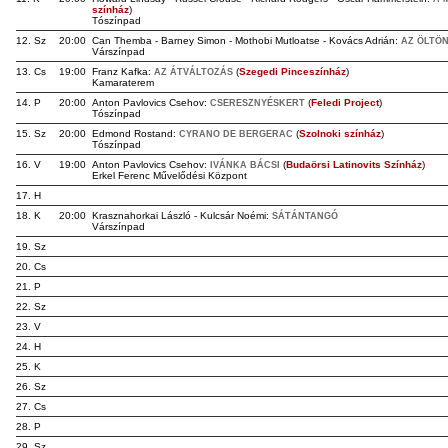
színház
)
Tószínpad
12. Sz
20:00
Can Themba - Barney Simon - Mothobi Mutloatse - Kovács Adrián:
AZ ÖLTÖ
Várszínpad
13. Cs
19:00
Franz Kafka:
(
Szegedi Pinceszínház
)
AZ ÁTVÁLTOZÁS
Kamaraterem
14. P
20:00
Anton Pavlovics Csehov:
(
Feledi Project
)
CSERESZNYÉSKERT
Tószínpad
15. Sz
20:00
Edmond Rostand:
(
Szolnoki színház
)
CYRANO DE BERGERAC
Tószínpad
16. V
19:00
Anton Pavlovics Csehov:
(
Budaörsi Latinovits Színház
)
IVÁNKA BÁCSI
Erkel Ferenc Művelődési Központ
17. H
18. K
20:00
Krasznahorkai László - Kulcsár Noémi:
SÁTÁNTANGÓ
Várszínpad
19. Sz
20. Cs
21. P
22. Sz
23. V
24. H
25. K
26. Sz
27. Cs
28. P
29. Sz