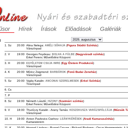
űsor
Hírek
Írások
Előadások
Galériák
d
1. Sz
20:00
Alina Nelega:
(
Figura Stúdió Színház
)
AMÉLI SÓHAJA
Várszínpad
2. V
19:00
Georges Feydeau:
(
Nagyváradi színház
)
BOLHA A FÜLBE
Erkel Ferenc Művelődési Központ
3. H
20:00
(
Egy Életem Produkció
)
EGYÉLETEM CSUJA IMRE
Várszínpad
4. K
20:00
Móricz Zsigmond:
(
Fonó Budai Zeneház
)
BARBÁROK
Várszínpad
5. Sz
20:00
Vajda Katalin:
(
Erkel Színház
)
ANCONAI SZERELMESEK
Tószínpad
6. Cs
7. P
8. Sz
19:00
Németh László:
(
Szatmári színház
)
ISZONY
Erkel Ferenc Művelődési Központ
9. V
18:00
Thuróczy Katalin - Arany Tamás:
(
Múzsák Tá
KESZEKUSZA VARÁZSPÁLCÁJA
Várszínpad
10. H
19:00
Anton Pavlovics Csehov:
(
Aradi Kamaraszínház
)
LEÁNYKÉRÉSEK
Kamaraterem
11. K
20:00
Howard Lindsay - Russel Crouse - Richard Rodgers - Oscar Hammerstein:
A 