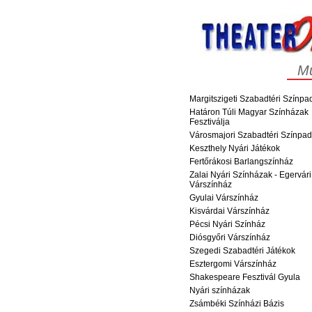
M
Margitszigeti Szabadtéri Színpa
Határon Túli Magyar Színházak
Fesztiválja
Városmajori Szabadtéri Színpad
Keszthely Nyári Játékok
Fertőrákosi Barlangszínház
Zalai Nyári Színházak - Egervári
Várszínház
Gyulai Várszínház
Kisvárdai Várszínház
Pécsi Nyári Színház
Diósgyőri Várszínház
Szegedi Szabadtéri Játékok
Esztergomi Várszínház
Shakespeare Fesztivál Gyula
Nyári színházak
Zsámbéki Színházi Bázis