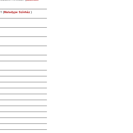
(
Maladype Színház
)
NY