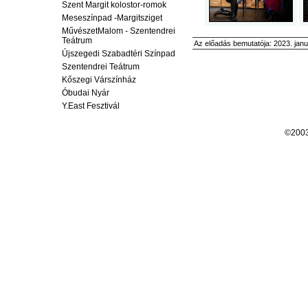
Szent Margit kolostor-romok
Meseszínpad -Margitsziget
MűvészetMalom - Szentendrei
Teátrum
Az előadás bemutatója: 2023. janu
Újszegedi Szabadtéri Színpad
Szentendrei Teátrum
Kőszegi Várszínház
Óbudai Nyár
Y.East Fesztivál
©200