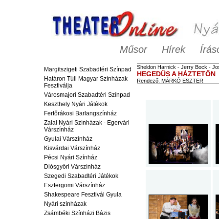
Műsor
Hírek
Írás
Sheldon
Harnick
-
Jerry
Bock
-
Jo
Margitszigeti Szabadtéri Színpad
HEGEDŰS A HÁZTETŐN
Határon Túli Magyar Színházak
Rendező:
MÁRKÓ ESZTER
Fesztiválja
Városmajori Szabadtéri Színpad
Keszthely Nyári Játékok
Fertőrákosi Barlangszínház
Zalai Nyári Színházak - Egervári
Várszínház
Gyulai Várszínház
Kisvárdai Várszínház
Pécsi Nyári Színház
Diósgyőri Várszínház
Szegedi Szabadtéri Játékok
Esztergomi Várszínház
Shakespeare Fesztivál Gyula
Nyári színházak
Zsámbéki Színházi Bázis