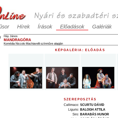
űsor
Hírek
Írások
Előadások
Galériák
Háy
János
d
MANDRAGÓRA
Komédia Niccolo Machiavelli színműve alapján
KÉPGALÉRIA: ELŐADÁS
SZEREPOSZTÁS
Callimaco
:
SCURTU
DÁVID
Ligurio
:
BALOGH
ATTILA
Siro
:
BARABÁS
HUNOR