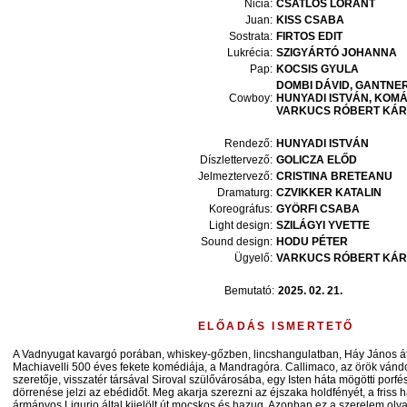
Nicia
:
CSATLÓS
LÓRÁNT
Juan
:
KISS
CSABA
Sostrata
:
FIRTOS
EDIT
Lukrécia
:
SZIGYÁRTÓ
JOHANNA
Pap
:
KOCSIS
GYULA
DOMBI
DÁVID
GANTNE
Cowboy
:
HUNYADI
ISTVÁN
KOMÁ
VARKUCS
RÓBERT KÁR
Rendező:
HUNYADI
ISTVÁN
Díszlettervező:
GOLICZA
ELŐD
Jelmeztervező:
CRISTINA
BRETEANU
Dramaturg:
CZVIKKER
KATALIN
Koreográfus:
GYÖRFI
CSABA
Light design:
SZILÁGYI
YVETTE
Sound design:
HODU
PÉTER
Ügyelő:
VARKUCS
RÓBERT KÁR
Bemutató:
2025. 02. 21.
ELŐADÁS ISMERTETŐ
A Vadnyugat kavargó porában, whiskey-gőzben, lincshangulatban, Háy János áti
Machiavelli 500 éves fekete komédiája, a Mandragóra. Callimaco, az örök vánd
szeretője, visszatér társával Siroval szülővárosába, egy Isten háta mögötti porfé
dörrenése jelzi az ebédidőt. Meg akarja szerezni az éjszaka holdfényét, a friss 
ármányos Ligurio által kijelölt út mocskos és hazug. Azonban ez a szerelem ol