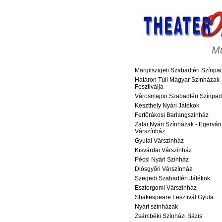
M
Margitszigeti Szabadtéri Színpa
Határon Túli Magyar Színházak
Fesztiválja
Városmajori Szabadtéri Színpad
Keszthely Nyári Játékok
Fertőrákosi Barlangszínház
Zalai Nyári Színházak - Egervári
Várszínház
Gyulai Várszínház
Kisvárdai Várszínház
Pécsi Nyári Színház
Diósgyőri Várszínház
Szegedi Szabadtéri Játékok
Esztergomi Várszínház
Shakespeare Fesztivál Gyula
Nyári színházak
Zsámbéki Színházi Bázis