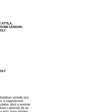
R
ATTILA
ROMI
SÁNDOR
OLY
OLY
ratában születik újra
or, a nagyvárosok
szekbe, ahol a revolver
házas Lukréciát, de az
yan erős, hogy minden