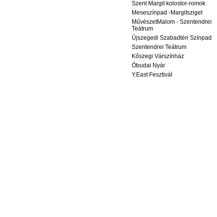
Szent Margit kolostor-romok
Meseszínpad -Margitsziget
MűvészetMalom - Szentendrei
Teátrum
Újszegedi Szabadtéri Színpad
Szentendrei Teátrum
Kőszegi Várszínház
Óbudai Nyár
Y.East Fesztivál