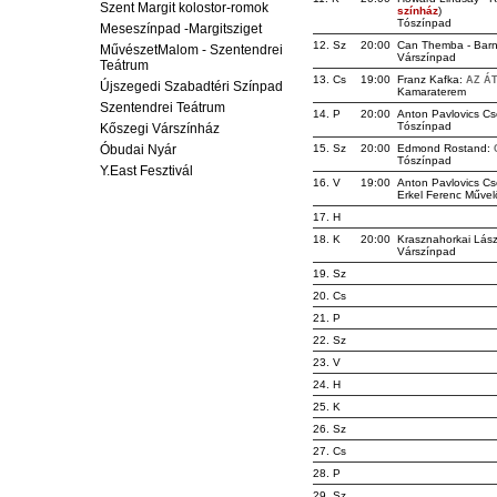
Szent Margit kolostor-romok
színház
)
Tószínpad
Meseszínpad -Margitsziget
12. Sz
20:00
Can Themba - Barne
MűvészetMalom - Szentendrei
Várszínpad
Teátrum
13. Cs
19:00
Franz Kafka:
AZ Á
Újszegedi Szabadtéri Színpad
Kamaraterem
Szentendrei Teátrum
14. P
20:00
Anton Pavlovics C
Tószínpad
Kőszegi Várszínház
Óbudai Nyár
15. Sz
20:00
Edmond Rostand:
Tószínpad
Y.East Fesztivál
16. V
19:00
Anton Pavlovics C
Erkel Ferenc Művel
17. H
18. K
20:00
Krasznahorkai Lász
Várszínpad
19. Sz
20. Cs
21. P
22. Sz
23. V
24. H
25. K
26. Sz
27. Cs
28. P
29. Sz