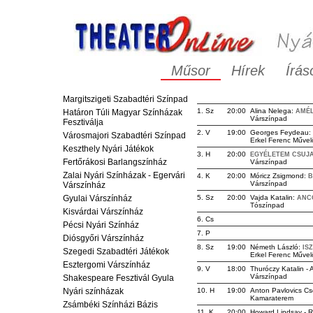
Műsor
Hírek
Írás
Margitszigeti Szabadtéri Színpad
1. Sz
20:00
Alina Nelega:
Határon Túli Magyar Színházak
AMÉL
Várszínpad
Fesztiválja
2. V
19:00
Georges Feydeau:
Városmajori Szabadtéri Színpad
Erkel Ferenc Művel
Keszthely Nyári Játékok
3. H
20:00
EGYÉLETEM CSUJA
Fertőrákosi Barlangszínház
Várszínpad
Zalai Nyári Színházak - Egervári
4. K
20:00
Móricz Zsigmond:
B
Várszínpad
Várszínház
Gyulai Várszínház
5. Sz
20:00
Vajda Katalin:
ANC
Tószínpad
Kisvárdai Várszínház
6. Cs
Pécsi Nyári Színház
7. P
Diósgyőri Várszínház
8. Sz
19:00
Németh László:
IS
Szegedi Szabadtéri Játékok
Erkel Ferenc Művel
Esztergomi Várszínház
9. V
18:00
Thuróczy Katalin -
Várszínpad
Shakespeare Fesztivál Gyula
Nyári színházak
10. H
19:00
Anton Pavlovics C
Kamaraterem
Zsámbéki Színházi Bázis
11. K
20:00
Howard Lindsay - R