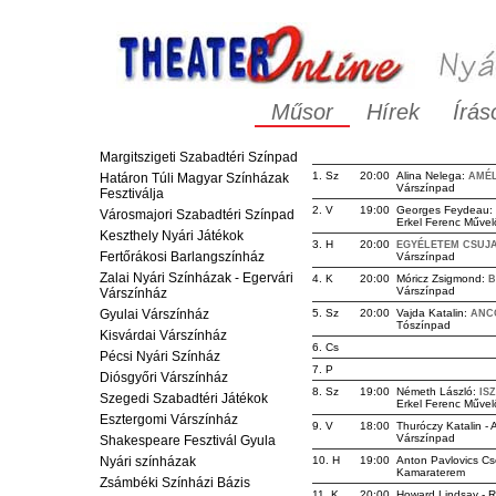
Műsor
Hírek
Írás
Margitszigeti Szabadtéri Színpad
1. Sz
20:00
Alina Nelega:
Határon Túli Magyar Színházak
AMÉL
Várszínpad
Fesztiválja
2. V
19:00
Georges Feydeau:
Városmajori Szabadtéri Színpad
Erkel Ferenc Művel
Keszthely Nyári Játékok
3. H
20:00
EGYÉLETEM CSUJA
Fertőrákosi Barlangszínház
Várszínpad
Zalai Nyári Színházak - Egervári
4. K
20:00
Móricz Zsigmond:
B
Várszínpad
Várszínház
Gyulai Várszínház
5. Sz
20:00
Vajda Katalin:
ANC
Tószínpad
Kisvárdai Várszínház
6. Cs
Pécsi Nyári Színház
7. P
Diósgyőri Várszínház
8. Sz
19:00
Németh László:
IS
Szegedi Szabadtéri Játékok
Erkel Ferenc Művel
Esztergomi Várszínház
9. V
18:00
Thuróczy Katalin -
Várszínpad
Shakespeare Fesztivál Gyula
Nyári színházak
10. H
19:00
Anton Pavlovics C
Kamaraterem
Zsámbéki Színházi Bázis
11. K
20:00
Howard Lindsay - R