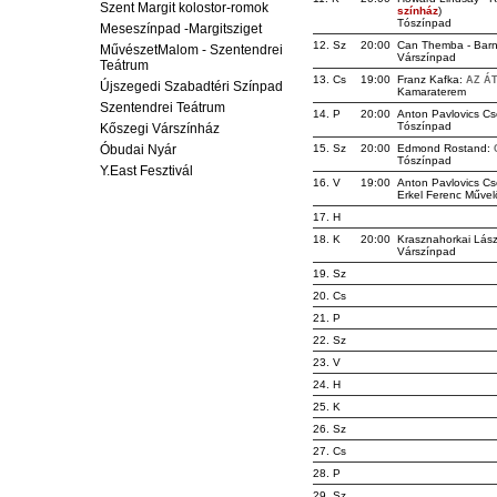
Szent Margit kolostor-romok
színház
)
Tószínpad
Meseszínpad -Margitsziget
12. Sz
20:00
Can Themba - Barne
MűvészetMalom - Szentendrei
Várszínpad
Teátrum
13. Cs
19:00
Franz Kafka:
AZ Á
Újszegedi Szabadtéri Színpad
Kamaraterem
Szentendrei Teátrum
14. P
20:00
Anton Pavlovics C
Tószínpad
Kőszegi Várszínház
Óbudai Nyár
15. Sz
20:00
Edmond Rostand:
Tószínpad
Y.East Fesztivál
16. V
19:00
Anton Pavlovics C
Erkel Ferenc Művel
17. H
18. K
20:00
Krasznahorkai Lász
Várszínpad
19. Sz
20. Cs
21. P
22. Sz
23. V
24. H
25. K
26. Sz
27. Cs
28. P
29. Sz