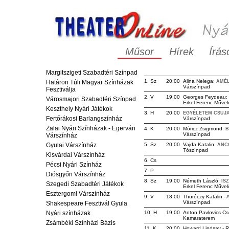
Műsor
Hírek
Írás
Margitszigeti Szabadtéri Színpad
1. Sz
20:00
Alina Nelega:
Határon Túli Magyar Színházak
AMÉL
Várszínpad
Fesztiválja
2. V
19:00
Georges Feydeau:
Városmajori Szabadtéri Színpad
Erkel Ferenc Művel
Keszthely Nyári Játékok
3. H
20:00
EGYÉLETEM CSUJA
Fertőrákosi Barlangszínház
Várszínpad
Zalai Nyári Színházak - Egervári
4. K
20:00
Móricz Zsigmond:
B
Várszínpad
Várszínház
Gyulai Várszínház
5. Sz
20:00
Vajda Katalin:
ANC
Tószínpad
Kisvárdai Várszínház
6. Cs
Pécsi Nyári Színház
7. P
Diósgyőri Várszínház
8. Sz
19:00
Németh László:
IS
Szegedi Szabadtéri Játékok
Erkel Ferenc Művel
Esztergomi Várszínház
9. V
18:00
Thuróczy Katalin -
Várszínpad
Shakespeare Fesztivál Gyula
Nyári színházak
10. H
19:00
Anton Pavlovics C
Kamaraterem
Zsámbéki Színházi Bázis
11. K
20:00
Howard Lindsay - R