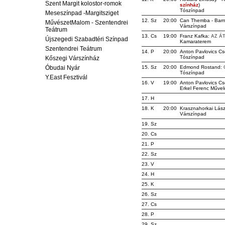
Szent Margit kolostor-romok
színház
)
Tószínpad
Meseszínpad -Margitsziget
12. Sz
20:00
Can Themba - Barne
MűvészetMalom - Szentendrei
Várszínpad
Teátrum
13. Cs
19:00
Franz Kafka:
AZ Á
Újszegedi Szabadtéri Színpad
Kamaraterem
Szentendrei Teátrum
14. P
20:00
Anton Pavlovics C
Tószínpad
Kőszegi Várszínház
Óbudai Nyár
15. Sz
20:00
Edmond Rostand:
Tószínpad
Y.East Fesztivál
16. V
19:00
Anton Pavlovics C
Erkel Ferenc Művel
17. H
18. K
20:00
Krasznahorkai Lász
Várszínpad
19. Sz
20. Cs
21. P
22. Sz
23. V
24. H
25. K
26. Sz
27. Cs
28. P
29. Sz