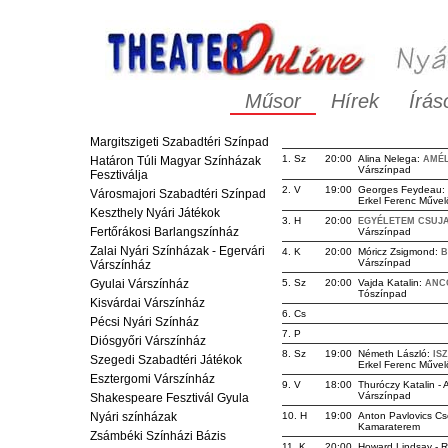
Műsor
Hírek
Írás
Margitszigeti Szabadtéri Színpad
1. Sz
20:00
Alina Nelega:
Határon Túli Magyar Színházak
AMÉL
Várszínpad
Fesztiválja
2. V
19:00
Georges Feydeau:
Városmajori Szabadtéri Színpad
Erkel Ferenc Művel
Keszthely Nyári Játékok
3. H
20:00
EGYÉLETEM CSUJA
Fertőrákosi Barlangszínház
Várszínpad
Zalai Nyári Színházak - Egervári
4. K
20:00
Móricz Zsigmond:
B
Várszínpad
Várszínház
Gyulai Várszínház
5. Sz
20:00
Vajda Katalin:
ANC
Tószínpad
Kisvárdai Várszínház
6. Cs
Pécsi Nyári Színház
7. P
Diósgyőri Várszínház
8. Sz
19:00
Németh László:
IS
Szegedi Szabadtéri Játékok
Erkel Ferenc Művel
Esztergomi Várszínház
9. V
18:00
Thuróczy Katalin -
Várszínpad
Shakespeare Fesztivál Gyula
Nyári színházak
10. H
19:00
Anton Pavlovics C
Kamaraterem
Zsámbéki Színházi Bázis
11. K
20:00
Howard Lindsay - R