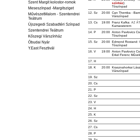
Szent Margit kolostor-romok
színház
)
Tószínpad
Meseszínpad -Margitsziget
12. Sz
20:00
Can Themba - Barne
MűvészetMalom - Szentendrei
Várszínpad
Teátrum
13. Cs
19:00
Franz Kafka:
AZ Á
Újszegedi Szabadtéri Színpad
Kamaraterem
Szentendrei Teátrum
14. P
20:00
Anton Pavlovics C
Tószínpad
Kőszegi Várszínház
Óbudai Nyár
15. Sz
20:00
Edmond Rostand:
Tószínpad
Y.East Fesztivál
16. V
19:00
Anton Pavlovics C
Erkel Ferenc Művel
17. H
18. K
20:00
Krasznahorkai Lász
Várszínpad
19. Sz
20. Cs
21. P
22. Sz
23. V
24. H
25. K
26. Sz
27. Cs
28. P
29. Sz